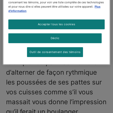
chaton ou un chat dans votre
concernant les témoins, pour voir une liste complète de ces technologies
et pour nous dire si elles peuvent être utilisées sur votre appareil.
Plus
d'information
vie, vous avez sûrement
remarqué un trait intéressant
Accepter tous les cookies
chez votre compagnon, qui fait
Déclic
des mouvements de pétrissage
comme s’il s’entraînait à
Outil de consentement des témoins
fabriquer du pain. Sa manière
d’alterner de façon rythmique
les poussées de ses pattes sur
vos cuisses comme s’il vous
massait vous donne l’impression
qu’il ferait un boulanger