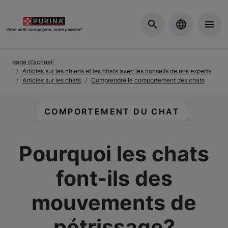
Skip to Main Content
page d'accueil
Articles sur les chiens et les chats avec les conseils de nos experts
Articles sur les chats
Comprendre le comportement des chats
LIRE DES ARTICLES À PROPOS DE :
COMPORTEMENT DU CHAT
Pourquoi les chats
font-ils des
mouvements de
pétrissage?