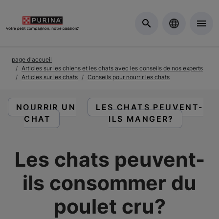
Skip to Main Content
page d'accueil
Articles sur les chiens et les chats avec les conseils de nos experts
Articles sur les chats
Conseils pour nourrir les chats
LIRE DES ARTICLES À PROPOS DE :
LIRE DES ARTICLES À PR
NOURRIR UN
LES CHATS PEUVENT-
CHAT
ILS MANGER?
Les chats peuvent-
ils consommer du
poulet cru?