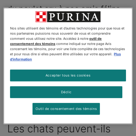
du poulet cru à nos amis félins,
nous avons élaboré un guide
Nos sites utilisent des témoins et d’autres technologies pour que nous et
pratique énumérant les
nos partenaires puissions nous souvenir de vous et comprendre
comment vous utilisez notre site. Accédez à notre
outil de
avantages et les risques d’offrir
consentement des témoins
comme indiqué sur notre page Avis
concernant les témoins, pour voir une liste complète de ces technologies
de la viande crue à votre chat.
et pour nous dire si elles peuvent être utilisées sur votre appareil.
Plus
d'information
La nourriture crue pour chats est un sujet
Accepter tous les cookies
controversé. Voici les avantages et les
inconvénients identifiés lorsqu’on tient compte des
deux côtés de la médaille; il n’est pas étonnant que
Déclic
les spécialistes ne fournissent pas de réponse
définitive à cette question. Voici les avantages et les
Outil de consentement des témoins
inconvénients de ce type d’alimentation.
Les chats peuvent-ils