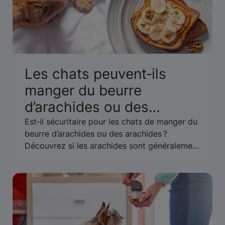
Les chats peuvent‑ils
manger du beurre
d’arachides ou des
arachides ? Un guide pour
Est‑il sécuritaire pour les chats de manger du
beurre d’arachides ou des arachides ?
leur sécurité
Découvrez si les arachides sont généralement
considérées comme sûres pour les chats ou
s’il existe des risques liés aux allergies ou au
xylitol.