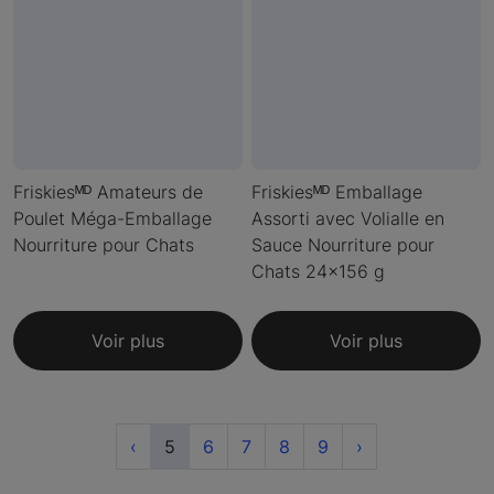
Friskiesᴹᴰ Amateurs de
Friskiesᴹᴰ Emballage
Poulet Méga-Emballage
Assorti avec Volialle en
Nourriture pour Chats
Sauce Nourriture pour
Chats 24x156 g
Voir plus
Voir plus
Previous
(current)
Next
‹
5
6
7
8
9
›