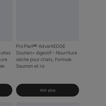
Pro Planᴹᴰ AdvantEDGE
dultes
Soutien+ digestif – Nourriture
ture
sèche pour chats, Formule
ule
Saumon et riz
Voir plus