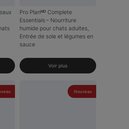
Peaux
Pro Planᴹᴰ Complete
Essentials – Nourriture
hats
humide pour chats adultes,
Entrée de sole et légumes en
sauce
Voir plus
uveau
Nouveau