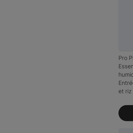
Pro P
Essen
humid
Entré
et ri