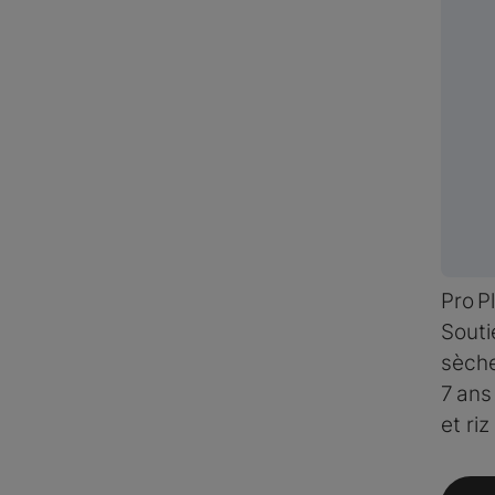
Pro 
Souti
sèche
7 ans
et riz