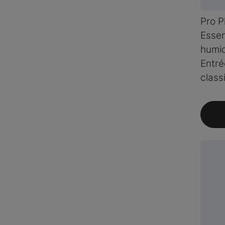
Pro P
Essen
humid
Entré
class