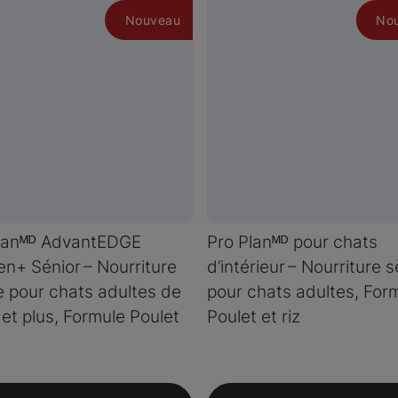
Nouveau
No
Planᴹᴰ AdvantEDGE
Pro Planᴹᴰ pour chats
en+ Sénior – Nourriture
d’intérieur – Nourriture 
 pour chats adultes de
pour chats adultes, For
 et plus, Formule Poulet
Poulet et riz