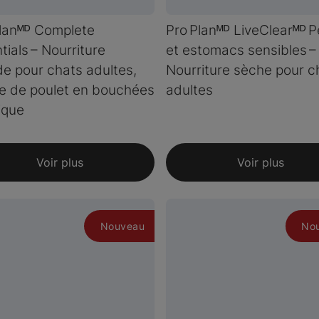
lanᴹᴰ Complete
Pro Planᴹᴰ LiveClearᴹᴰ 
tials – Nourriture
et estomacs sensibles –
e pour chats adultes,
Nourriture sèche pour c
e de poulet en bouchées
adultes
ique
Voir plus
Voir plus
Nouveau
No