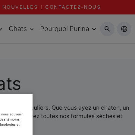
NOUVELLES
CONTACTEZ-NOUS
Chats
Pourquoi Purina
ats
soins particuliers. Que vous ayez un chaton, un
s nous souvenir
vous. Découvrez toutes nos formules sèches et
 des témoins
chnologies et