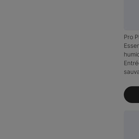
Pro P
Essen
humid
Entré
sauv