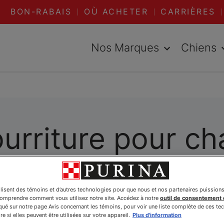
BON-RABAIS
OÙ ACHETER
CARRIÈRES
Nos Marques
Chiens
urriture pour ch
riture spécialement formulée pour combler ses be
ilisent des témoins et d’autres technologies pour que nous et nos partenaires puission
ces particulières, Purina a le produit idéal pour 
comprendre comment vous utilisez notre site. Accédez à notre
outil de consentement
humides pour chats ci-dessous.
é sur notre page Avis concernant les témoins, pour voir une liste complète de ces te
e si elles peuvent être utilisées sur votre appareil.
Plus d'information