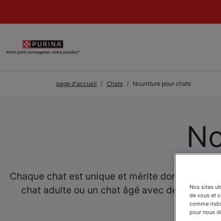
Skip to Main Content
page d'accueil
Chats
Nourriture pour chats
No
Chaque chat est unique et mérite donc une nour
Nos sites ut
chat adulte ou un chat âgé avec des préféren
de vous et 
comme indiqu
pour nous dir