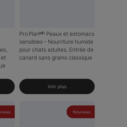
Pro Planᴹᴰ Peaux et estomacs
sensibles – Nourriture humide
es,
pour chats adultes, Entrée de
 et
canard sans grains classique
que
Voir plus
uveau
Nouveau