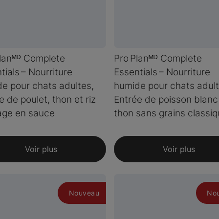
lanᴹᴰ Complete
Pro Planᴹᴰ Complete
tials – Nourriture
Essentials – Nourriture
e pour chats adultes,
humide pour chats adult
e de poulet, thon et riz
Entrée de poisson blanc
age en sauce
thon sans grains classi
Voir plus
Voir plus
Nouveau
No