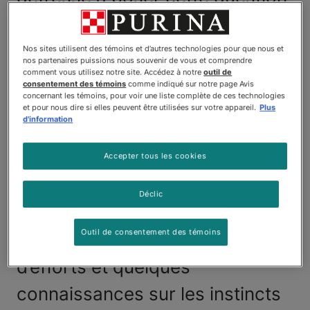
et vous ne serez certainement
pas le dernier. Les chats
Nos sites utilisent des témoins et d’autres technologies pour que nous et
nos partenaires puissions nous souvenir de vous et comprendre
semblent quelque peu
comment vous utilisez notre site. Accédez à notre
outil de
consentement des témoins
comme indiqué sur notre page Avis
concernant les témoins, pour voir une liste complète de ces technologies
prédisposés à se battre avec les
et pour nous dire si elles peuvent être utilisées sur votre appareil.
Plus
d'information
autres chats de la maison et les
chats du voisinage qu’ils
Accepter tous les cookies
croisent. Heureusement, vous
Déclic
pouvez prévenir certains
Outil de consentement des témoins
combats de chats avec un peu
d’efforts et quelques
connaissances sur les instincts