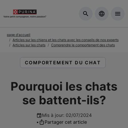
Skip to Main Content
page d'accueil
Articles sur les chiens et les chats avec les conseils de nos experts
Articles sur les chats
Comprendre le comportement des chats
LIRE DES ARTICLES À PROPOS DE :
COMPORTEMENT DU CHAT
Pourquoi les chats
se battent-ils?
Mis à jour
:
02/07/2024
•
Partager cet article