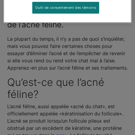
sur le menton ou sur d’autres
Outil de consentement des témoins
zones de la peau, il a peut-être
de l’acné féline.
La plupart du temps, il n’y a pas de quoi s’inquiéter,
mais vous pouvez faire certaines choses pour
essayer d’éliminer l’acné et de l’empêcher de revenir
si elle vous rend ou rend votre chat mal à l’aise.
Apprenez-en plus sur l’acné féline et ses traitements.
Qu’est-ce que l’acné
féline?
L’acné féline, aussi appelée «acné du chat», est
officiellement appelée «kératinisation du follicule».
L’acné se produit lorsqu’un follicule pileux est
obstrué par un excédent de kératine, une protéine