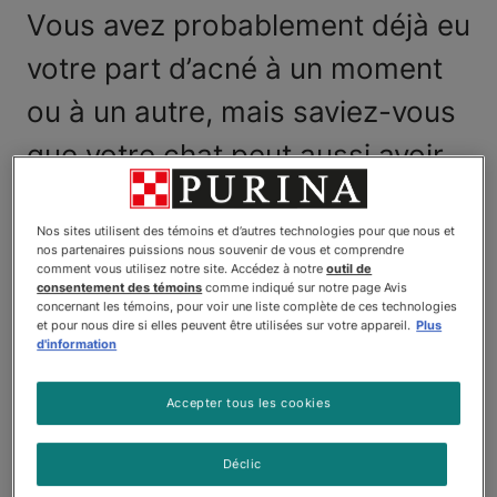
Vous avez probablement déjà eu
votre part d’acné à un moment
ou à un autre, mais saviez-vous
que votre chat peut aussi avoir
des poussées d’acné? L’acné
Nos sites utilisent des témoins et d’autres technologies pour que nous et
est simplement une infection de
nos partenaires puissions nous souvenir de vous et comprendre
comment vous utilisez notre site. Accédez à notre
outil de
la peau qui touche
consentement des témoins
comme indiqué sur notre page Avis
concernant les témoins, pour voir une liste complète de ces technologies
habituellement le follicule pileux.
et pour nous dire si elles peuvent être utilisées sur votre appareil.
Plus
d'information
Tous les animaux peuvent avoir
Accepter tous les cookies
de l’acné. Si vous avez remarqué
que votre chat a des boutons
Déclic