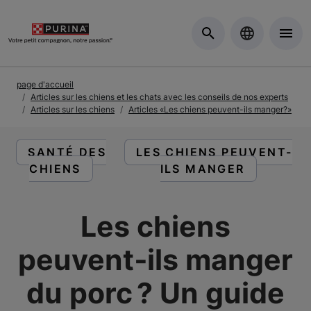
Skip to Main Content
page d'accueil
Articles sur les chiens et les chats avec les conseils de nos experts
Articles sur les chiens
Articles «Les chiens peuvent-ils manger?»
LIRE DES ARTICLES À PROPOS DE :
LIRE DES ARTICLES À PR
SANTÉ DES
LES CHIENS PEUVENT-
CHIENS
ILS MANGER
Les chiens
peuvent‑ils manger
du porc ? Un guide