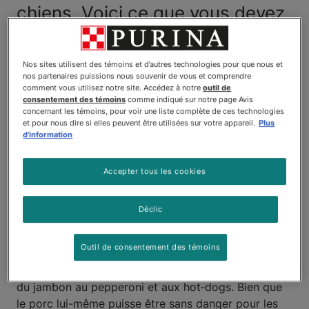
chiens. Voici ce que vous devez
savoir avant d’ajouter du porc au
menu de votre chien.
Nos sites utilisent des témoins et d’autres technologies pour que nous et
nos partenaires puissions nous souvenir de vous et comprendre
comment vous utilisez notre site. Accédez à notre
outil de
Les chiens peuvent-ils
consentement des témoins
comme indiqué sur notre page Avis
concernant les témoins, pour voir une liste complète de ces technologies
et pour nous dire si elles peuvent être utilisées sur votre appareil.
Plus
manger du porc?
d'information
Il n’y a pas de réponse simple. Le porc se présente
Accepter tous les cookies
sous différentes formes, cru, cuit, transformé, avec
os, sans os, et chacune vient avec ses propres
considérations. Pour cette raison, la question
«Les
Déclic
chiens peuvent-ils manger du porc?»
dépend en
grande partie de la façon dont le porc est préparé.
Outil de consentement des témoins
Les chiens peuvent être tentés par tout, du bacon et
du jambon au pepperoni et aux hot‑dogs. Bien que
le porc lui-même puisse être sans danger pour les