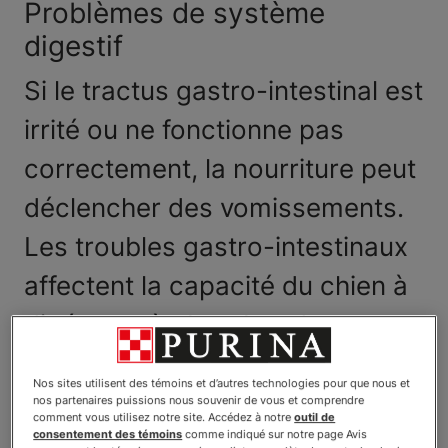
Problèmes de système
digestif
Si le tractus gastro-intestinal est
irrité ou ne fonctionne pas
correctement, la nourriture peut
déclencher des vomissements.
Les troubles gastro-intestinaux
affectent la capacité du chien à
digérer et à absorber des
éléments nutritifs.
Nos sites utilisent des témoins et d’autres technologies pour que nous et
nos partenaires puissions nous souvenir de vous et comprendre
Puisque le système digestif comprend l’estomac, les
comment vous utilisez notre site. Accédez à notre
outil de
intestins, le pancréas, le foie, l’œsophage et plus
consentement des témoins
comme indiqué sur notre page Avis