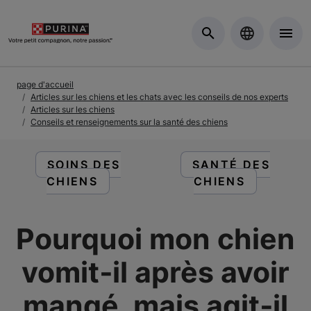
Skip to Main Content
page d'accueil
Articles sur les chiens et les chats avec les conseils de nos experts
Articles sur les chiens
Conseils et renseignements sur la santé des chiens
LIRE DES ARTICLES À PROPOS DE :
LIRE DES ARTICL
SOINS DES
SANTÉ DES
CHIENS
CHIENS
Pourquoi mon chien
vomit‑il après avoir
mangé, mais agit‑il