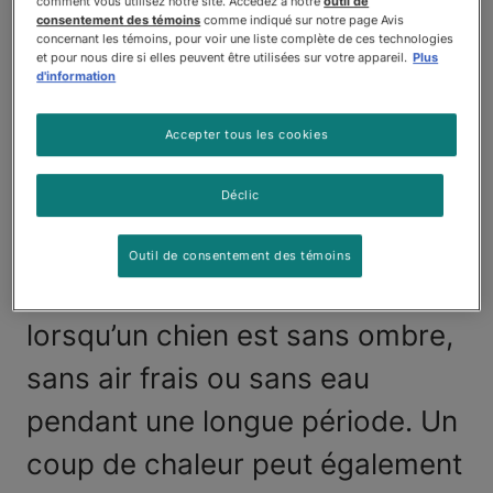
comment vous utilisez notre site. Accédez à notre
outil de
consentement des témoins
comme indiqué sur notre page Avis
comprendre les signes de coup
concernant les témoins, pour voir une liste complète de ces technologies
et pour nous dire si elles peuvent être utilisées sur votre appareil.
Plus
de chaleur chez les chiens afin
d'information
que vous puissiez prendre les
Accepter tous les cookies
mesures adéquates pour éviter
Déclic
de graves problèmes de santé.
Les coups de chaleur se
Outil de consentement des témoins
produisent généralement
lorsqu’un chien est sans ombre,
sans air frais ou sans eau
pendant une longue période. Un
coup de chaleur peut également