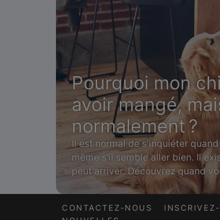
Pourquoi mon chi
avoir mangé, mais
normalement ?
Il est normal de s’inquiéter quan
même s’il semble aller bien. Il ex
peut arriver. Découvrez quand vou
vétérinaire.
CONTACTEZ-NOUS
INSCRIVEZ