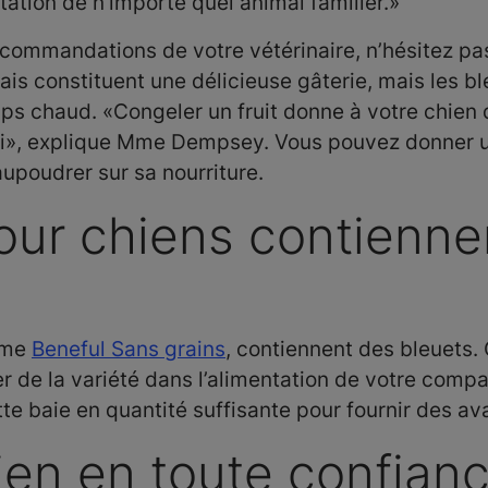
tation de n’importe quel animal familier.»
commandations de votre vétérinaire, n’hésitez pas
rais constituent une délicieuse gâterie, mais les b
s chaud. «Congeler un fruit donne à votre chien 
ui», explique Mme Dempsey. Vous pouvez donner un 
upoudrer sur sa nourriture.
our chiens contiennen
mme
Beneful Sans grains
, contiennent des bleuets. 
er de la variété dans l’alimentation de votre comp
te baie en quantité suffisante pour fournir des av
ien en toute confian