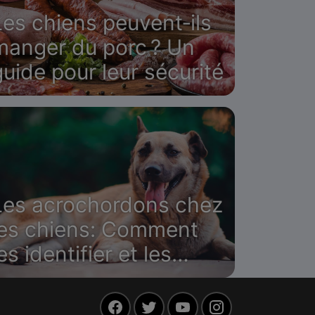
Les chiens peuvent‑ils
manger du porc ? Un
guide pour leur sécurité
Les acrochordons chez
les chiens: Comment
es identifier et les
raiter
Facebook
Twitter
YouTube
Instagram