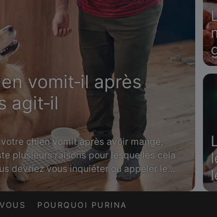
en vomit‑il après
 agit‑il
d votre chien vomit après avoir mangé,
iste plusieurs raisons pour lesquelles cela
s devriez vous inquiéter ou appeler le
l
t
-VOUS
POURQUOI PURINA