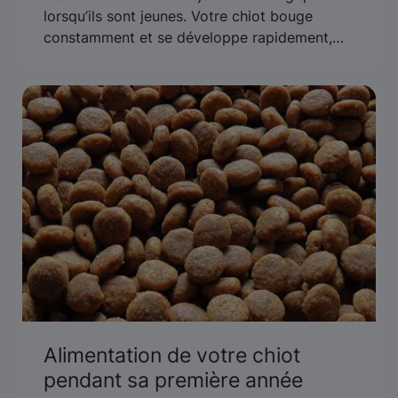
lorsqu’ils sont jeunes. Votre chiot bouge
constamment et se développe rapidement,
donc il a besoin d’une alimentation qui lui
fournit beaucoup d’énergie. Cependant,
toutes les formules de nourriture pour chiens
ne contiennent pas les éléments nutritifs
nécessaires. Poursuivez votre lecture pour
savoir quels éléments nutritifs devraient se
retrouver dans la nourriture pour chiots.
Alimentation de votre chiot
pendant sa première année