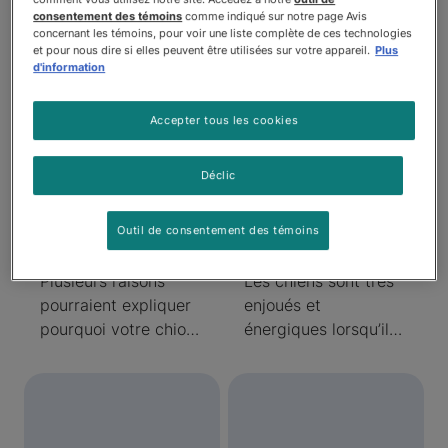
Articles
consentement des témoins
comme indiqué sur notre page Avis
concernant les témoins, pour voir une liste complète de ces technologies
et pour nous dire si elles peuvent être utilisées sur votre appareil.
Plus
d'information
Accepter tous les cookies
Pourquoi mon
De quels
Déclic
chiot de ne
éléments nutritifs
mange-t-il pas de
les chiots ont-ils
Outil de consentement des témoins
nourriture sèche?
besoin?
Plusieurs raisons
Les chiens sont très
pourraient expliquer
enjoués et
pourquoi votre chiot
énergiques lorsqu’ils
ne mange pas de
sont jeunes. Votre
nourriture sèche. Ce
chiot bouge
pourrait simplement
constamment et se
être un caprice, ou
développe