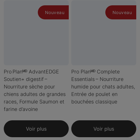
Nouveau
Nouveau
Pro Planᴹᴰ AdvantEDGE
Pro Planᴹᴰ Complete
Soutien+ digestif –
Essentials – Nourriture
Nourriture sèche pour
humide pour chats adultes,
chiens adultes de grandes
Entrée de poulet en
races, Formule Saumon et
bouchées classique
farine d’avoine
Voir plus
Voir plus