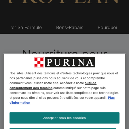
Trouver Sa Formule
Bons-Rabais
Pourquoi Pro 
Nourriture pour
animaux familiers Pro
Nos sites utilisent des témoins et d’autres technologies pour que nous et
Planᴹᴰ
nos partenaires puissions nous souvenir de vous et comprendre
comment vous utilisez notre site. Accédez à notre
outil de
consentement des témoins
comme indiqué sur notre page Avis
concernant les témoins, pour voir une liste complète de ces technologies
et pour nous dire si elles peuvent être utilisées sur votre appareil.
Plus
Vous recherchez une alimentation avancée pour aider
d'information
votre chien ou votre chat à profiter pleinement de sa
vie? Explorez les plus de 175 formules de nourriture
Accepter tous les cookies
pour animaux familiers offertes par Purina Pro Plan. Le