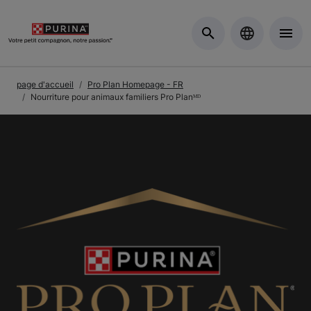
Skip to Main Content
page d'accueil
Pro Plan Homepage - FR
Nourriture pour animaux familiers Pro Planᴹᴰ