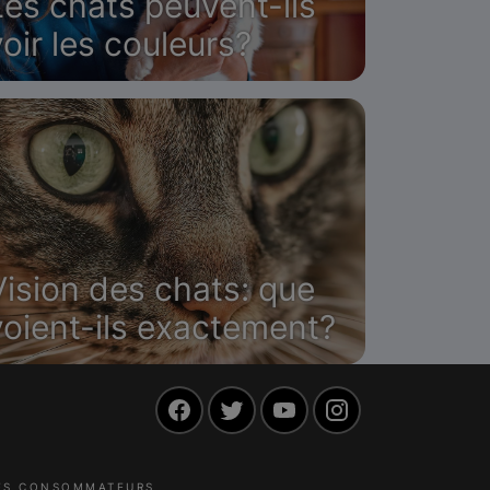
Les chats peuvent-ils
voir les couleurs?
Vision des chats: que
voient-ils exactement?
Facebook
Twitter
YouTube
Instagram
LES CONSOMMATEURS