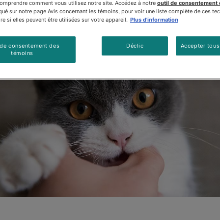
Mis à jour
:
04/07/2024
•
Partager cet article
comprendre comment vous utilisez notre site. Accédez à notre
outil de consentement
é sur notre page Avis concernant les témoins, pour voir une liste complète de ces te
e si elles peuvent être utilisées sur votre appareil.
Plus d'information
 de consentement des
Déclic
Accepter tous
témoins