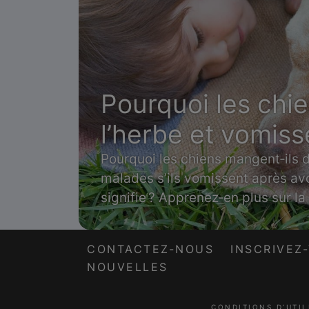
Pourquoi les chi
l’herbe et vomisse
Pourquoi les chiens mangent‑ils de
malades s’ils vomissent après avo
signifie ? Apprenez‑en plus sur 
de l’herbe et de vomir.
CONTACTEZ-NOUS
INSCRIVEZ
NOUVELLES
CONDITIONS D’UTIL