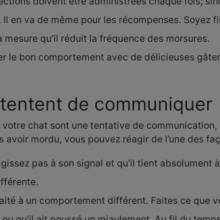
ections doivent être administrées chaque fois; sin
 Il en va de même pour les récompenses. Soyez fin 
à mesure qu’il réduit la fréquence des morsures.
 le bon comportement avec de délicieuses gâte
i tentent de communiquer
votre chat sont une tentative de communication, à
 avoir mordu, vous pouvez réagir de l’une des fa
agissez pas à son signal et qu’il tient absolument 
fférente.
aité à un comportement différent. Faites ce que vo
 ou qu’il ait poussé un miaulement. Au fil du temps