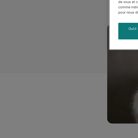
de vous et 
comme indiqu
pour nous dir
Outil