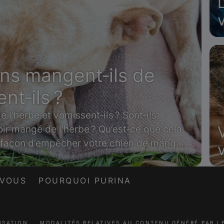
ens mangent‑ils de
nt‑ils ?
 l’herbe et vomissent‑ils ? Sont‑ils
ir mangé de l’herbe ? Qu’est‑ce que cela
la façon d’empêcher votre chien de manger
-VOUS
POURQUOI PURINA
ISATION
MODALITÉS RELATIVES AU CONTENU GÉNÉRÉ PAR 