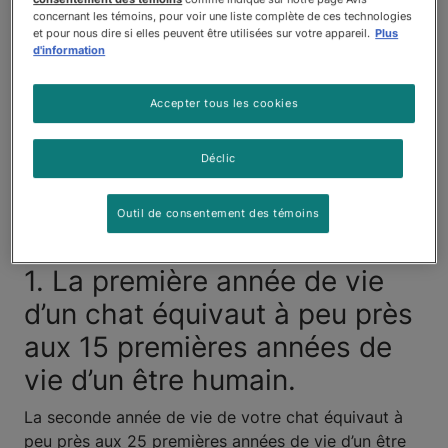
concernant les témoins, pour voir une liste complète de ces technologies
apprendre quelque chose de
et pour nous dire si elles peuvent être utilisées sur votre appareil.
Plus
d'information
nouveau à son sujet tous les
Accepter tous les cookies
jours! Poursuivez votre lecture
pour apprendre des faits
Déclic
intéressants sur les chats qui
Outil de consentement des témoins
risquent de vous surprendre.
1. La première année de vie
d’un chat équivaut à peu près
aux 15 premières années de
vie d’un être humain.
La seconde année de vie de votre chat équivaut à
peu près aux 25 premières années de vie d’un être