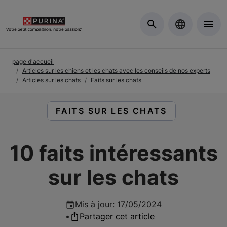
Skip to Main Content
page d'accueil
Articles sur les chiens et les chats avec les conseils de nos experts
Articles sur les chats
Faits sur les chats
LIRE DES ARTICLES À PROPOS DE 
FAITS SUR LES CHATS
10 faits intéressants
sur les chats
Mis à jour
:
17/05/2024
•
Partager cet article