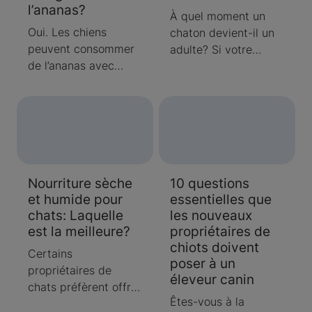
l’ananas?
nourriture qui
convalescence.
À quel moment un
convient le mieux à
Oui. Les chiens
chaton devient-il un
votre chien.
peuvent consommer
adulte? Si votre
de l’ananas avec
chaton a près d’un
modération en toute
an, il sera bientôt un
sécurité.
chat adulte.
Découvrez ce qui
vous attend et
comment prendre
soin d’un chat adulte.
Nourriture sèche
10 questions
et humide pour
essentielles que
chats: Laquelle
les nouveaux
est la meilleure?
propriétaires de
chiots doivent
Certains
poser à un
propriétaires de
éleveur canin
chats préfèrent offrir
Êtes-vous à la
de la nourriture