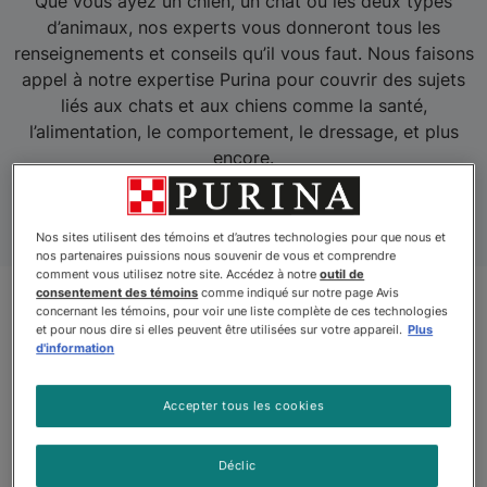
Que vous ayez un chien, un chat ou les deux types
d’animaux, nos experts vous donneront tous les
renseignements et conseils qu’il vous faut. Nous faisons
appel à notre expertise Purina pour couvrir des sujets
liés aux chats et aux chiens comme la santé,
l’alimentation, le comportement, le dressage, et plus
encore.
Nos sites utilisent des témoins et d’autres technologies pour que nous et
nos partenaires puissions nous souvenir de vous et comprendre
comment vous utilisez notre site. Accédez à notre
outil de
consentement des témoins
comme indiqué sur notre page Avis
concernant les témoins, pour voir une liste complète de ces technologies
et pour nous dire si elles peuvent être utilisées sur votre appareil.
Plus
d'information
Accepter tous les cookies
Déclic