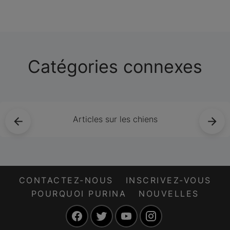
manquez pas la
chance de trouver
l’éleveur parfait pour
votre petit
compagnon!
Catégories connexes
Articles sur les chiens
CONTACTEZ-NOUS
INSCRIVEZ-VOUS
POURQUOI PURINA
NOUVELLES
Facebook
Twitter
YouTube
Instagram