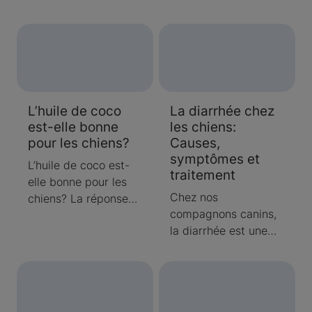
La nourriture crue
internautes. Envie
pour chats comporte
d’en apprendre plus
des avantages pour
sur cette race de
la santé ainsi que des
chiens aussi
préoccupations en
adorables que courts
matière de sécurité.
sur pattes? Nous
L’huile de coco
La diarrhée chez
Apprenez-en plus ici.
avons été à la pêche
est-elle bonne
les chiens:
aux informations
pour les chiens?
Causes,
inédites lors du
symptômes et
National Dog Show
L’huile de coco est-
traitement
de 2014 présenté par
elle bonne pour les
Purina.
Chez nos
chiens? La réponse
compagnons canins,
est compliquée. Bien
la diarrhée est une
que l’on dise que
affection courante.
l’huile de coco fait
des merveilles sur la
santé humaine, ses
effets sur les chiens