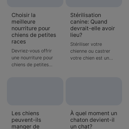
n’ont pas été bien
étudiés. Pour en
Choisir la
Stérilisation
savoir plus sur l’huile
meilleure
canine: Quand
de coco et ses
nourriture pour
devrait-elle avoir
bienfaits, cliquez ici.
chiens de petites
lieu?
races
Stériliser votre
Devriez-vous offrir
chienne ou castrer
une nourriture pour
votre chien est un
chiens de petites
moyen d’éviter les
races à votre petit
portées et les
compagnon?
problèmes de
Découvrez pourquoi
comportement.
les petits chiens et
Apprenez-en
les chiots peuvent
davantage sur la
profiter d’une
chirurgie et sur la
Les chiens
À quel moment un
nourriture riche en
façon de prendre
peuvent-ils
chaton devient-il
éléments nutritifs
soin de votre chien
manger de
un chat?
avant de choisir la
durant sa