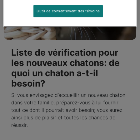
Outil de consentement des témoins
Liste de vérification pour
les nouveaux chatons: de
quoi un chaton a-t-il
besoin?
Si vous envisagez d’accueillir un nouveau chaton
dans votre famille, préparez-vous à lui fournir
tout ce dont il pourrait avoir besoin; vous aurez
ainsi plus de plaisir et toutes les chances de
réussir.