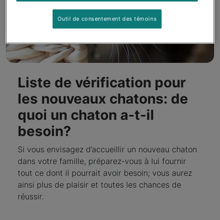
Outil de consentement des témoins
Liste de vérification pour
les nouveaux chatons: de
quoi un chaton a-t-il
besoin?
Si vous envisagez d’accueillir un nouveau chaton
dans votre famille, préparez-vous à lui fournir
tout ce dont il pourrait avoir besoin; vous aurez
ainsi plus de plaisir et toutes les chances de
réussir.