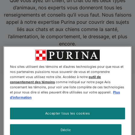
Que vous ayez un chien, un chat ou les deux types
d’animaux, nos experts vous donneront tous les
renseignements et conseils qu’il vous faut. Nous faisons
appel à notre expertise Purina pour couvrir des sujets
liés aux chats et aux chiens comme la santé,
l’alimentation, le comportement, le dressage, et plus
encore.
Nos sites utilisent des témoins et d’autres technologies pour que nous et
nos partenaires puissions nous souvenir de vous et comprendre
comment vous utilisez notre site. Accédez à notre
outil de
consentement des témoins
comme indiqué sur notre page Avis
concernant les témoins, pour voir une liste complète de ces technologies
et pour nous dire si elles peuvent être utilisées sur votre appareil.
Plus
d'information
Accepter tous les cookies
Déclic