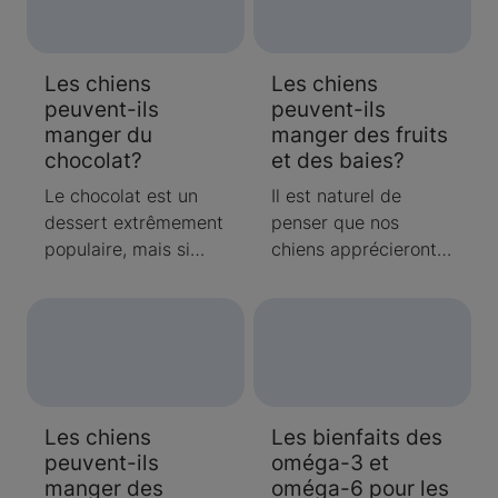
à la recherche des
certains sont même
aliments que votre
toxiques. Si vous êtes
chien peut et ne peut
comme la plupart
Les chiens
Les chiens
pas avoir, nous
des propriétaires de
peuvent-ils
peuvent-ils
sommes là pour
chiens, vous vous
manger du
manger des fruits
répondre à vos
êtes probablement
chocolat?
et des baies?
questions.
demandé: «Mon
chien peut-il manger
Le chocolat est un
Il est naturel de
ça?» à plusieurs
dessert extrêmement
penser que nos
reprises.
populaire, mais si
chiens apprécieront
vous pensiez
les aliments que nous
partager vos
aimons, surtout en
friandises avec votre
été, lorsque la nature
animal familier, il
offre une abondance
serait mieux de vous
de délicieux fruits
en abstenir. Si vous
d’été. Apprenez quels
Les chiens
Les bienfaits des
saviez déjà que le
fruits et quelles baies
peuvent-ils
oméga-3 et
chocolat était
sont des gâteries
manger des
oméga-6 pour les
mauvais pour les
saines et sûres pour