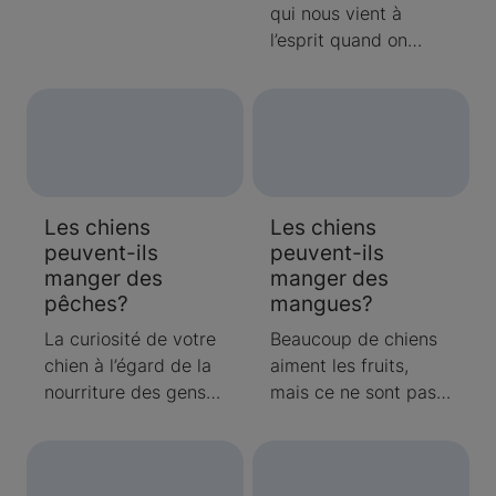
qui nous vient à
une étiquette de
l’esprit quand on
nourriture pour
pense à l’automne est
animaux familiers?
généralement liée à
Consultez notre
la nourriture. Et qui
guide pour savoir ce
pourrait nous en
qu’il faut chercher.
vouloir? Les
ingrédients
Les chiens
Les chiens
d’automne comme les
peuvent-ils
peuvent-ils
citrouilles, les patates
manger des
manger des
douces et les noix
pêches?
mangues?
composent plusieurs
de nos gâteries et
La curiosité de votre
Beaucoup de chiens
repas festifs favoris!
chien à l’égard de la
aiment les fruits,
nourriture des gens
mais ce ne sont pas
vous a peut-être
tous les types de
aussi rendu curieux.
fruits qui sont bons
Si vous vous trouvez
pour eux. En fait,