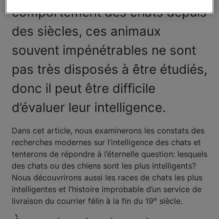
comportement des chats depuis
des siècles, ces animaux
souvent impénétrables ne sont
pas très disposés à être étudiés,
donc il peut être difficile
d’évaluer leur intelligence.
Dans cet article, nous examinerons les constats des
recherches modernes sur l’intelligence des chats et
tenterons de répondre à l’éternelle question: lesquels
des chats ou des chiens sont les plus intelligents?
Nous découvrirons aussi les races de chats les plus
intelligentes et l’histoire improbable d’un service de
e
livraison du courrier félin à la fin du 19
siècle.