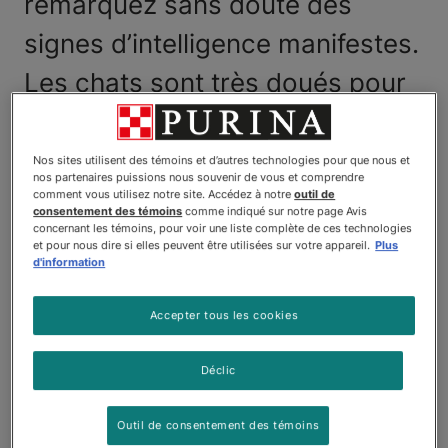
remarquez sans doute des
signes d’intelligence manifestes.
Les chats sont très doués pour
nous rappeler qu’il est l’heure
des repas et pour nous éviter
Nos sites utilisent des témoins et d’autres technologies pour que nous et
nos partenaires puissions nous souvenir de vous et comprendre
lorsqu’ils nous voient sortir leur
comment vous utilisez notre site. Accédez à notre
outil de
consentement des témoins
comme indiqué sur notre page Avis
concernant les témoins, pour voir une liste complète de ces technologies
cage de transport. Nous
et pour nous dire si elles peuvent être utilisées sur votre appareil.
Plus
d'information
semblons souvent prévisibles
aux yeux des chats, alors qu’eux
Accepter tous les cookies
sont toujours enveloppés de
Déclic
mystère pour nous. Bien que les
scientifiques s’intéressent au
Outil de consentement des témoins