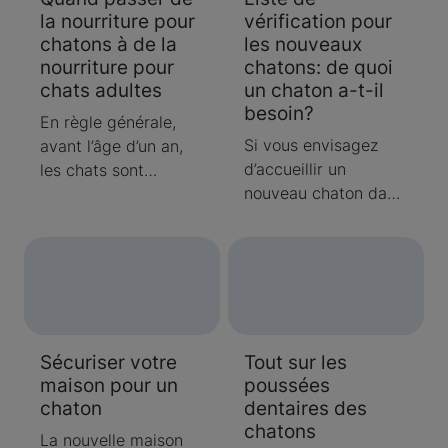
la nourriture pour
vérification pour
devez vous assurer
chatons à de la
les nouveaux
de lui offrir les
nourriture pour
chatons: de quoi
éléments nutritifs
chats adultes
un chaton a-t-il
dont il a besoin. C’est
besoin?
pourquoi nous avons
En règle générale,
rassemblé ces
Si vous envisagez
avant l’âge d’un an,
conseils pratiques sur
d’accueillir un
les chats sont
l’alimentation des
nouveau chaton dans
considérés comme
chatons.
votre famille,
des chatons. Il est
préparez-vous à lui
important de donner
fournir tout ce dont il
à votre chaton une
pourrait avoir besoin;
formule pour chatons
vous aurez ainsi plus
jusqu’à ce qu’il ait un
de plaisir et toutes
an pour lui assurer
Sécuriser votre
Tout sur les
les chances de
toute la nutrition dont
maison pour un
poussées
réussir.
il a besoin pour
chaton
dentaires des
grandir. Poursuivez
chatons
votre lecture pour
La nouvelle maison