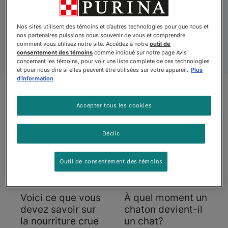
sur les chatons afin d’apprendre ce que vous voulez
savoir pour offrir à votre chat le meilleur de la vie.
Nos sites utilisent des témoins et d’autres technologies pour que nous et
nos partenaires puissions nous souvenir de vous et comprendre
comment vous utilisez notre site. Accédez à notre
outil de
consentement des témoins
comme indiqué sur notre page Avis
concernant les témoins, pour voir une liste complète de ces technologies
et pour nous dire si elles peuvent être utilisées sur votre appareil.
Plus
d'information
Accepter tous les cookies
Articles
Déclic
Outil de consentement des témoins
Voici ce que vous
À quel moment un
devez savoir sur
chaton devient-il
la nourriture crue
un chat?