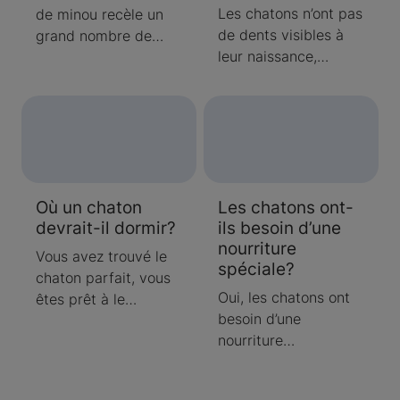
apprendre à quel
Les chatons n’ont pas
de minou recèle un
moment passer de la
de dents visibles à
grand nombre de
nourriture pour
leur naissance,
dangers potentiels.
chatons à de la
exactement comme
nourriture pour chats
les bébés humains.
adultes.
Leurs dents de lait
poussent quelques
semaines après la
naissance et leurs
Où un chaton
Les chatons ont-
dents d’adulte
devrait-il dormir?
ils besoin d’une
arrivent quelques
nourriture
mois plus tard.
Vous avez trouvé le
spéciale?
Certains chatons
chaton parfait, vous
sont peu affectés par
Oui, les chatons ont
êtes prêt à le
les poussées
besoin d’une
ramener à la maison
dentaires, alors que
nourriture
et vous commencez à
d’autres en souffrent
spéciale. La
vous demander où
énormément; la
nourriture pour
les chatons devraient
plupart se situent