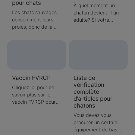
pour chats
À quel moment un
Les chats sauvages
chaton devient-il un
consomment leurs
adulte? Si votre
proies, donc de la
chaton a près d’un
viande crue; alors, les
an, il sera bientôt un
nourritures crues
chat adulte.
sont-elles
Découvrez ce qui
sécuritaires pour les
vous attend et
chats? Bien que les
comment prendre
chats domestiques
soin d’un chat adulte.
Vaccin FVRCP
Liste de
puissent manger de
vérification
la viande crue, elle ne
Cliquez ici pour en
complète
leur fournit pas
savoir plus sur le
d’articles pour
nécessairement tous
vaccin FVRCP pour
chatons
les éléments nutritifs
chats. Trouvez des
dont ils ont besoin.
Vous devez vous
réponses à des
Apprenez-en plus sur
procurer un certain
questions courantes
les nourritures crues
équipement de base
à propos de ce