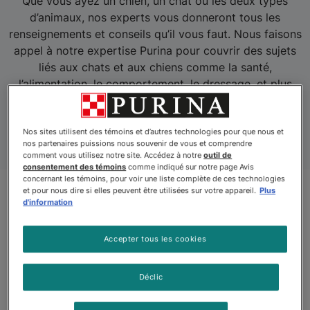
Que vous ayez un chien, un chat ou les deux types
d’animaux, nos experts vous donneront tous les
renseignements et conseils qu’il vous faut. Nous faisons
appel à notre expertise Purina pour couvrir des sujets
liés aux chats et aux chiens comme la santé,
l’alimentation, le comportement, le dressage, et plus
encore.
Nos sites utilisent des témoins et d’autres technologies pour que nous et
nos partenaires puissions nous souvenir de vous et comprendre
comment vous utilisez notre site. Accédez à notre
outil de
consentement des témoins
comme indiqué sur notre page Avis
concernant les témoins, pour voir une liste complète de ces technologies
et pour nous dire si elles peuvent être utilisées sur votre appareil.
Plus
d'information
Accepter tous les cookies
Déclic