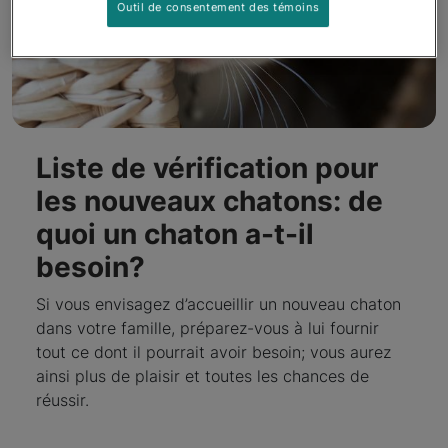
Outil de consentement des témoins
Liste de vérification pour
les nouveaux chatons: de
quoi un chaton a-t-il
besoin?
Si vous envisagez d’accueillir un nouveau chaton
dans votre famille, préparez-vous à lui fournir
tout ce dont il pourrait avoir besoin; vous aurez
ainsi plus de plaisir et toutes les chances de
réussir.