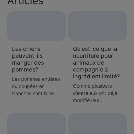
Articles
Les chiens
Qu'est-ce que la
peuvent-ils
nourriture pour
manger des
animaux de
pommes?
compagnie à
ingrédient limité?
Les pommes entières
Comme plusieurs
ou coupées en
d’entre eux ont déjà
tranches sont l’une de
modifié leur
vos collations de
alimentation en ce
choix, mais les chiens
sens, les
peuvent-ils en
propriétaires de
manger aussi? Oui, si
chiens et chats
elles sont préparées