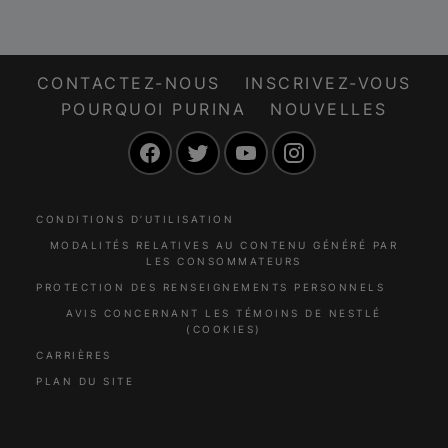
excréments?
chien, c’est l’occasion
Poursuivez votre
de les flatter, et la
lecture pour le savoir.
plupart des chiens
adorent recevoir des
CONTACTEZ-NOUS
INSCRIVEZ-VOUS
caresses. Pourquoi
POURQUOI PURINA
NOUVELLES
les chiens aiment-ils
Facebook
Twitter
YouTube
Instagram
se faire flatter? La
réponse est simple:
les chiens se sentent
bien lorsqu’on les
CONDITIONS D’UTILISATION
flatte et ils absorbent
MODALITÉS RELATIVES AU CONTENU GÉNÉRÉ PAR
LES CONSOMMATEURS
cette énergie qui leur
fait savoir qu’on est
PROTECTION DES RENSEIGNEMENTS PERSONNELS
heureux avec lui à ce
AVIS CONCERNANT LES TÉMOINS DE NESTLÉ
(COOKIES)
moment.
CARRIÈRES
PLAN DU SITE