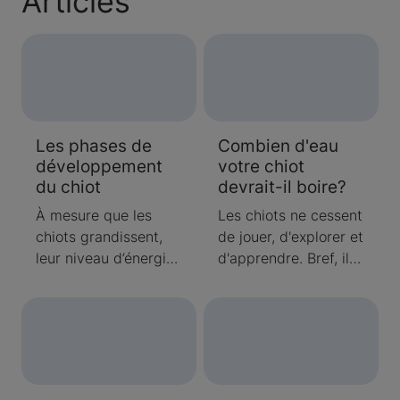
Articles
Les phases de
Combien d'eau
développement
votre chiot
du chiot
devrait-il boire?
À mesure que les
Les chiots ne cessent
chiots grandissent,
de jouer, d'explorer et
leur niveau d’énergie
d'apprendre. Bref, ils
et leur comportement
bougent
changent. Poursuivez
constamment.
votre lecture pour en
Puisque leur niveau
apprendre plus sur
d'activité est
les phases de
généralement élevé,
développement du
les chiots doivent